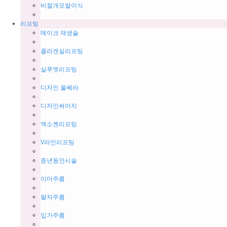
비절개모발이식
리프팅
메이크 재생술
콜라겐실리프팅
실루엣리프팅
디자인 울쎄라
디자인써마지
엑소젠리프팅
V라인리프팅
중년동안시술
이마주름
팔자주름
입가주름