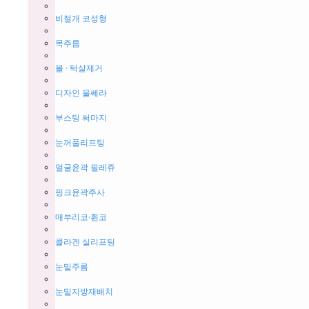
비절개 코성형
목주름
볼 · 턱살제거
디자인 울쎄라
부스팅 써마지
눈꺼풀리프팅
얼굴윤곽 필레쥬
핑크윤곽주사
매부리코·휜코
콜라겐 실리프팅
눈밑주름
눈밑지방재배치