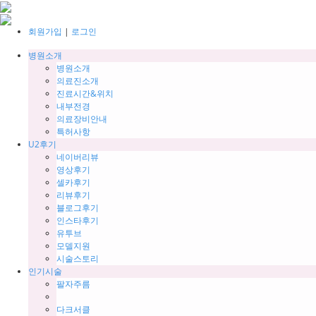
회원가입
|
로그인
병원소개
병원소개
의료진소개
진료시간&위치
내부전경
의료장비안내
특허사항
U2후기
네이버리뷰
영상후기
셀카후기
리뷰후기
블로그후기
인스타후기
유투브
모델지원
시술스토리
인기시술
팔자주름
다크서클