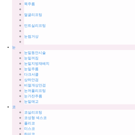
목주름
얼굴리프팅
민트실리프팅
눈썹거상
눈
눈밑동안시술
눈밑꺼짐
눈밑지방재배치
눈밑주름
다크서클
상하안검
비절개상안검
눈꺼풀리프팅
눈가잔주름
눈밑애교
코
코실리프팅
코성형 넥스코
폴리코
미스코
하이코