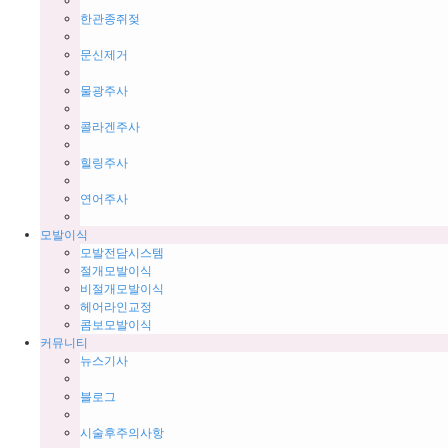
한관종쥐젖
문신제거
물광주사
콜라겐주사
힐링주사
연어주사
모발이식
모발전담시스템
절개모발이식
비절개모발이식
헤어라인교정
콤보모발이식
커뮤니티
뉴스기사
블로그
시술후주의사항