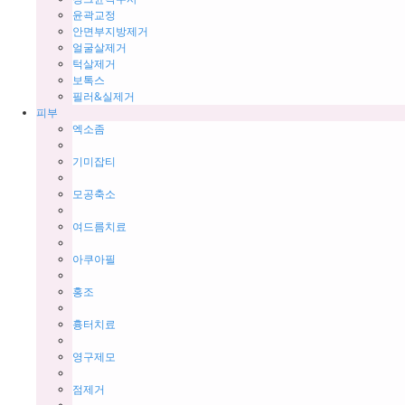
윤곽교정
안면부지방제거
얼굴살제거
턱살제거
보톡스
필러&실제거
피부
엑소좀
기미잡티
모공축소
여드름치료
아쿠아필
홍조
흉터치료
영구제모
점제거