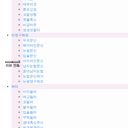
매부리코
휜코교정
코끝성형
콧볼축소
비공비주
생생코필러
반영구화장
두피문신
헤어라인문신
눈썹문신
입술문신
아이라인문신
남자눈썹문신
중년남자눈썹
눈썹문신제거
눈썹영구제모
쁘띠
이마필러
애교필러
코필러
팔자필러
입술필러
무턱필러
광대축소주사
핑크윤곽주사